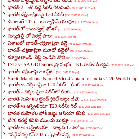
భారత బ్యాడ్మింటన్ స్టార్ పీవీ సింధు
[19 12 2025 10:13 am]
భారత్ 2–1తో వన్డే సిరీస్ గెలిచింది:
[17 12 2025 10:09 am]
భారత్ దక్షిణాఫ్రికాపై T20 సిరీస్
[15 12 2025 10:45 am]
డిసెంబర్ 2025 – బాక్సాఫీస్ యుద్ధం
[12 12 2025 10:19 am]
భారత్‌లో కామన్వెల్త్ ఖో-ఖో
[11 12 2025 10:16 am]
న్యూఢిల్లీ లో వరల్డ్ పారా
[08 12 2025 10:24 am]
విశాఖలో భారత్–దక్షిణాఫ్రికా వన్డే
[06 12 2025 10:03 am]
భారత్–దక్షిణాఫ్రికా మూడో వన్డేలో
[05 12 2025 10:24 am]
న్యూజిలాండ్–వెస్ట్ ఇండీస్ తొలి
[02 12 2025 09:54 am]
IND vs SA ODI Series ప్రారంభం – KL రాహుల్ కెప్టెన్
[30 11 2025 11:09 am]
భారత్–దక్షిణాఫ్రికా టెస్ట్‌లో
[28 11 2025 12:30 pm]
Smriti Mandhana Named Vice-Captain for India’s T20 World Cu
భారత్ vs దక్షిణాఫ్రికా T20 సిరీస్ – కీలక
[17 11 2025 09:58 am]
భారత్ – దక్షిణాఫ్రికా సిరీస్‌లో కీలక...
[14 11 2025 10:53 am]
భారత మహిళల బ్లైండ్ క్రికెట్ జట్టు టీ20...
[12 11 2025 10:26 am]
భారత్ vs ఆస్ట్రేలియా T20 సిరీస్: గిల్
[11 11 2025 10:31 am]
భారత మహిళల హాకీ జట్టు ఆసియా కప్‌కు
[10 11 2025 10:23 am]
టీ20 వరల్డ్ కప్‌కు ముందు బుమ్రా
[08 11 2025 08:17 pm]
భారత్ vs ఆస్ట్రేలియా – నాల్గవ T20లో
[06 11 2025 10:27 am]
“వన్డే వరల్డ్ కప్ 2025: షఫాలీ వర్మ,
[03 11 2025 09:59 pm]