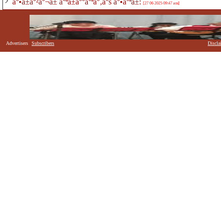
à°•à±à°²à°¬à± à°ªà±à°°à°ªà°‚à°š à°•à°ªà±:
[27 06 2025 09:47 am]
Advertisers
Subscribers
Discla