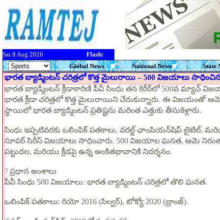
Sat 8 Aug 2026
Flash:
Global News
National News
State
భారత బ్యాడ్మింటన్ చరిత్రలో కొత్త మైలురాయి – 500 విజయాలు సాధించిన 
భారత బ్యాడ్మింటన్ క్రీడాకారిణి పీవీ సింధు తన కెరీర్‌లో 500వ మ్యాచ్ విజ
భారత క్రీడా చరిత్రలో కొత్త మైలురాయిని చేరుకున్నారు. ఈ విజయంతో ఆ
స్థాయిలో భారత బ్యాడ్మింటన్ ప్రతిష్టను మరింత ఎత్తుకు తీసుకెళ్లారు.
సింధు ఇప్పటివరకు ఒలింపిక్ పతకాలు, వరల్డ్ ఛాంపియన్‌షిప్ టైటిల్, మ
సూపర్ సిరీస్ విజయాలు సాధించారు. 500 విజయాల ఘనత, ఆమె నిరంతర
పట్టుదల, మరియు క్రీడపై ఉన్న అంకితభావానికి నిదర్శనం.
? ప్రధాన అంశాలు
పీవీ సింధు 500 విజయాలు: భారత బ్యాడ్మింటన్ చరిత్రలో తొలి ఘనత.
ఒలింపిక్ పతకాలు: రియో 2016 (సిల్వర్), టోక్యో 2020 (బ్రాంజ్).