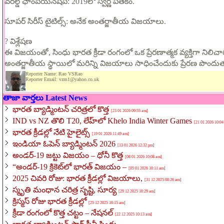
వరల్డ్ ఛాంపియన్‌షిప్: 2019లో స్వర్ణ పతకం.
సూపర్ సిరీస్ టైటిల్స్: అనేక అంతర్జాతీయ విజయాలు.
?️ విశ్లేషణ
ఈ విజయంతో, సింధు భారత క్రీడా రంగంలో ఒక ప్రేరణాత్మక వ్యక్తిగా నిలి
అంతర్జాతీయ స్థాయిలో మరిన్ని విజయాలు సాధించేందుకు ప్రేరణ పొందుత
Reporter Name: Rao VSRao
Reporter Email: vzm1@yahoo.co.uk
తాజా వార్తలు Latest News
భారత బ్యాడ్మింటన్ చరిత్రలో కొత్త
[23 01 2026 09:55 am]
IND vs NZ తొలి T20, లేహ్‌లో Khelo India Winter Games
[21 01 2026 10:04
భారత క్రీడల్లో నేటి హైలైట్స్
[19 01 2026 11:49 am]
ఇండియా ఓపెన్ బ్యాడ్మింటన్ 2026
[13 01 2026 12:32 pm]
అండర్-19 జట్టు విజయం – ధోనీ కొత్త
[08 01 2026 10:08 am]
“అండర్-19 క్రికెట్‌లో భారత్ విజయం –
[05 01 2026 10:11 am]
2025 చివరి రోజు: భారత క్రీడల్లో విజయాలు,
[31 12 2025 08:26 am]
స్మృతి మంధాన చరిత్ర సృష్టి, సూర్య
[29 12 2025 10:29 am]
క్రిస్మస్‌ రోజు భారత క్రీడల్లో
[25 12 2025 10:15 am]
క్రీడా రంగంలో కొత్త చట్టం – నేషనల్
[22 12 2025 10:13 am]