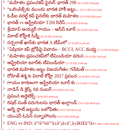
"మహిళల ప్రపంచకప్ ఫైనల్: భారత్ 298
[02 11 2025 10:30 pm]
“ఒలింపిక్స్‌కు ముందు భారత హాకీ జట్టు...
[01 11 2025 10:15 am]
ఓడీఐ వరల్డ్ కప్ ఫైనల్‌కు భారత్ మహిళల
[31 10 2025 08:10 pm]
భారత్ vs ఆస్ట్రేలియా T20I సిరీస్
[29 10 2025 10:28 am]
శ్రేయాస్ అయ్యర్ గాయం – ఆసీస్ టూర్
[28 10 2025 10:43 am]
విరాట్ కోహ్లీకి సిడ్నీ
[25 10 2025 10:26 am]
సర్ఫరాజ్ ఖాన్‌కు భారత A టీమ్‌లో
[23 10 2025 11:36 am]
"ఏషియా కప్ ట్రోఫీపై వివాదం – BCCI, ACC మధ్య
[22 10 2025 04:29 pm]
“మహిళల ప్రపంచకప్‌లో టీమిండియా వరుస
[20 10 2025 10:45 am]
ఆస్ట్రేలియా టూర్‌కు టీమిండియా
[17 10 2025 11:06 am]
భారత మహిళల జట్టు విజయగీతం: గనేమత్
[16 10 2025 10:52 am]
రోహిత్ శర్మ & విరాట్ కోహ్లీ 2027 ప్రపంచ
[14 10 2025 11:05 am]
గాయం కారణంగా ఆస్ట్రేలియా టూర్ కు
[13 10 2025 11:54 am]
నాడిన్ డి క్లెర్క్ 8వ నంబర్
[10 10 2025 10:51 am]
ప్రపంచ అథ్లెటిక్స్
[28 08 2025 10:40 am]
రిషబ్ పంత్ పరుగులను భారత్ ఇంగ్లాండ్
[25 07 2025 09:49 am]
ఆర్నే స్లాట్ జట్టును బలోపేతం
[24 07 2025 09:54 am]
యుఎస్ ఓపెన్ సన్నాహాలను
[23 07 2025 03:00 pm]
ENG vs IND: à°²à°¾à°°à±à°¡à±à°¸à±â€Œà°²à±‹
[08 07 2025 09:39 am]