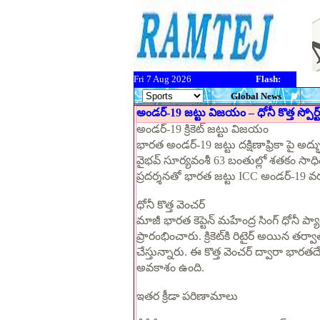
Fri 7 Aug 2026
Flash:
Global News
అండర్-19 జట్టు విజయం – ధోనీ కొత్త స్పోర్ట్
అండర్-19 క్రికెట్ జట్టు విజయం
భారత అండర్-19 జట్టు దక్షిణాఫ్రికా పై 
వైభవ్ సూర్యవంశీ 63 బంతుల్లో శతకం సాధ
ప్రదర్శనతో భారత జట్టు ICC అండర్-19 వరల
ధోనీ కొత్త వెంచర్
మాజీ భారత కెప్టెన్ మహేంద్ర సింగ్ ధోనీ ప్యాడ
ప్రారంభించారు. క్రికెట్‌కి రిటైర్ అయిన త
చేస్తున్నారు. ఈ కొత్త వెంచర్ ద్వారా భారతదేశ
అవకాశం ఉంది.
ఇతర క్రీడా పరిణామాలు