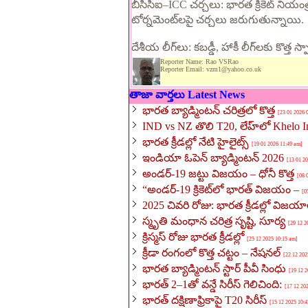
బీసీసీఐ–ICC చర్చలు: భారత క్రికెట్ నియ
టోర్నమెంట్‌లపై చర్చలు జరుగుతున్నాయి.
దేశీయ లీగ్‌లు: కబడ్డీ, హాకీ లీగ్‌లకు కొత్త స
Reporter Name: Rao VSRao
Reporter Email: vzm1@yahoo.co.uk
తాజా వార్తలు Latest News
భారత బ్యాడ్మింటన్ చరిత్రలో కొత్త
[23 01 2026 
IND vs NZ తొలి T20, లేహ్‌లో Khelo 
భారత క్రీడల్లో నేటి హైలైట్స్
[19 01 2026 11:49 am]
ఇండియా ఓపెన్ బ్యాడ్మింటన్ 2026
[13 01 2
అండర్-19 జట్టు విజయం – ధోనీ కొత్త
[08 
“అండర్-19 క్రికెట్‌లో భారత్ విజయం –
[0
2025 చివరి రోజు: భారత క్రీడల్లో విజయ
స్మృతి మంధాన చరిత్ర సృష్టి, సూర్య
[29 12 2
క్రిస్మస్‌ రోజు భారత క్రీడల్లో
[25 12 2025 10:15 am]
క్రీడా రంగంలో కొత్త చట్టం – నేషనల్
[22 12 202
భారత బ్యాడ్మింటన్ స్టార్ పీవీ సింధు
[19 12 
భారత్ 2–1తో వన్డే సిరీస్ గెలిచింది:
[17 12 20
భారత్ దక్షిణాఫ్రికాపై T20 సిరీస్
[15 12 2025 10: