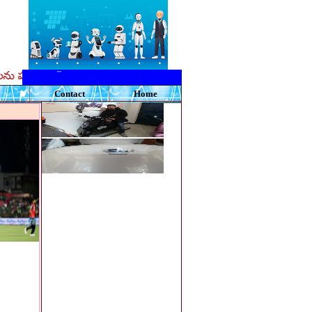
రిష్కరించడంలో ప్రభుత్వం విఫలమైందని ప్రతిపక్ష ఎంపీలు ఆరోపిస్తున్నార
Scrolling links here.
Contact
Home