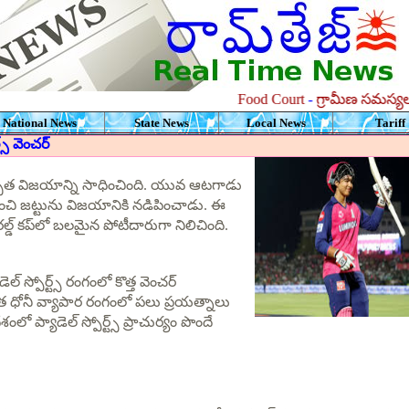
Food Court
-
గ్రామీణ సమస్యలను ప
National News
State News
Local News
Tariff
స్ వెంచర్
అద్భుత విజయాన్ని సాధించింది. యువ ఆటగాడు
ించి జట్టును విజయానికి నడిపించాడు. ఈ
్డ్ కప్‌లో బలమైన పోటీదారుగా నిలిచింది.
ెల్ స్పోర్ట్స్ రంగంలో కొత్త వెంచర్
ర్వాత ధోనీ వ్యాపార రంగంలో పలు ప్రయత్నాలు
ంలో ప్యాడెల్ స్పోర్ట్స్ ప్రాచుర్యం పొందే