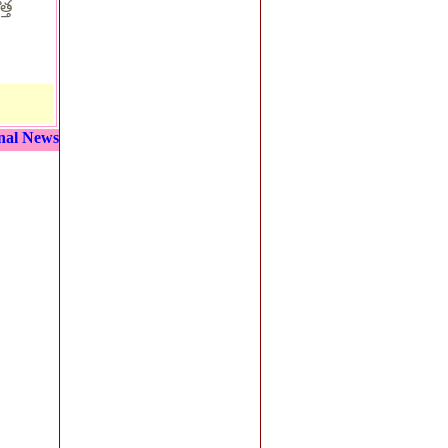
్త
nal News