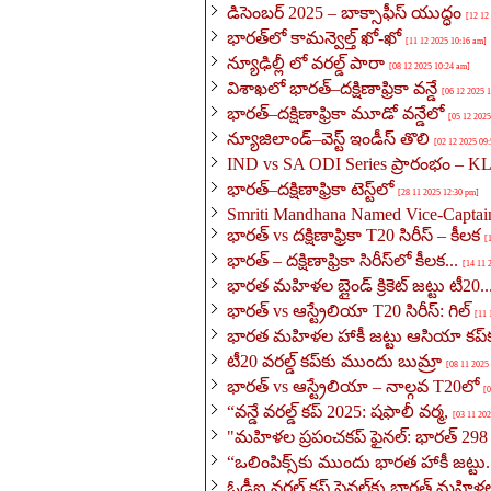
డిసెంబర్ 2025 – బాక్సాఫీస్ యుద్ధం
[12 12
భారత్‌లో కామన్వెల్త్ ఖో-ఖో
[11 12 2025 10:16 am]
న్యూఢిల్లీ లో వరల్డ్ పారా
[08 12 2025 10:24 am]
విశాఖలో భారత్–దక్షిణాఫ్రికా వన్డే
[06 12 2025 
భారత్–దక్షిణాఫ్రికా మూడో వన్డేలో
[05 12 2025
న్యూజిలాండ్–వెస్ట్ ఇండీస్ తొలి
[02 12 2025 09
IND vs SA ODI Series ప్రారంభం – KL ర
భారత్–దక్షిణాఫ్రికా టెస్ట్‌లో
[28 11 2025 12:30 pm]
Smriti Mandhana Named Vice-Captain
భారత్ vs దక్షిణాఫ్రికా T20 సిరీస్ – కీలక
[
భారత్ – దక్షిణాఫ్రికా సిరీస్‌లో కీలక...
[14 11 
భారత మహిళల బ్లైండ్ క్రికెట్ జట్టు టీ20..
భారత్ vs ఆస్ట్రేలియా T20 సిరీస్: గిల్
[11 
భారత మహిళల హాకీ జట్టు ఆసియా కప్‌
టీ20 వరల్డ్ కప్‌కు ముందు బుమ్రా
[08 11 2025
భారత్ vs ఆస్ట్రేలియా – నాల్గవ T20లో
[
“వన్డే వరల్డ్ కప్ 2025: షఫాలీ వర్మ,
[03 11 20
"మహిళల ప్రపంచకప్ ఫైనల్: భారత్ 29
“ఒలింపిక్స్‌కు ముందు భారత హాకీ జట్టు.
ఓడీఐ వరల్డ్ కప్ ఫైనల్‌కు భారత్ మహి