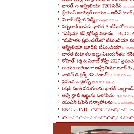
భారత్ vs ఆస్ట్రేలియా T20I సిరీస్
[29 10 202
శ్రేయాస్ అయ్యర్ గాయం – ఆసీస్ టూర్
విరాట్ కోహ్లీకి సిడ్నీ
[25 10 2025 10:26 am]
సర్ఫరాజ్ ఖాన్‌కు భారత A టీమ్‌లో
[23 10 20
"ఏషియా కప్ ట్రోఫీపై వివాదం – BCCI
“మహిళల ప్రపంచకప్‌లో టీమిండియా 
ఆస్ట్రేలియా టూర్‌కు టీమిండియా
[17 10 2025
భారత మహిళల జట్టు విజయగీతం: గన
రోహిత్ శర్మ & విరాట్ కోహ్లీ 2027 ప్రపం
గాయం కారణంగా ఆస్ట్రేలియా టూర్ కు
నాడిన్ డి క్లెర్క్ 8వ నంబర్
[10 10 2025 10:51 am]
ప్రపంచ అథ్లెటిక్స్
[28 08 2025 10:40 am]
రిషబ్ పంత్ పరుగులను భారత్ ఇంగ్లాండ
ఆర్నే స్లాట్ జట్టును బలోపేతం
[24 07 2025 09:54
యుఎస్ ఓపెన్ సన్నాహాలను
[23 07 2025 03:00 p
ENG vs IND: à°²à°¾à°°à±à°¡à±à°¸à±
à°•à±à°²à°¬à± à°ªà±à°°à°ªà°‚à°š à°•à°