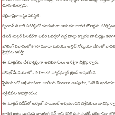
చూపుతున్నారు.
దక్షిణాఫ్రికా జట్టు పరిస్థితి:
క్వింటన్ డి కాక్ పవర్‌ప్లేలో దూకుడుగా ఆడుతూ భారత బౌలర్లను పరీక్షిస్తున
డేవిడ్ మిల్లర్ ఫినిషర్‌గా చివరి ఓవర్లలో పెద్ద షాట్లు కొట్టగల సామర్థ్యం కల
బౌలింగ్ విభాగంలో కగిసో రబాడా మరియు అన్రిచ్ నోర్కియా వేగంతో భారత బ్
ప్రేక్షకుల ఆసక్తి:
ఈ మ్యాచ్‌ను దేశవ్యాప్తంగా అభిమానులు ఆసక్తిగా వీక్షిస్తున్నారు.
సోషల్ మీడియాలో #INDvsSA హ్యాష్‌ట్యాగ్ ట్రెండ్ అవుతోంది.
స్టేడియంలో అభిమానులు జాతీయ జెండాలు ఊపుతూ, “చక్ దే ఇండియా” ని
విశ్లేషకుల అభిప్రాయం:
ఈ మ్యాచ్ సిరీస్‌లో టర్నింగ్ పాయింట్ అవుతుందని విశ్లేషకులు భావిస్తున్న
భారత జట్టు బలమైన బ్యాటింగ్ లైన్-అప్ కలిగి ఉన్నప్పటికీ, దక్షిణాఫ్రికా 