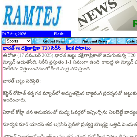
Fri 7 Aug 2026
Flash:
Global News
National News
State
భారత్ vs దక్షిణాఫ్రికా T20 సిరీస్ – కీలక పోరాటం
ఈరోజు (17 నవంబర్ 2025) భారత జట్టు దక్షిణాఫ్రికాతో జరుగుతున్న T20 సి
మ్యాచ్ ఆడుతోంది. సిరీస్ ప్రస్తుతం 1-1 సమంగా ఉంది, కాబట్టి ఈ మ్యాచ్ ఫ
విజేతను నిర్ణయించడంలో కీలక పాత్ర పోషిస్తుంది.
భారత్ జట్టు పరిస్థితి:
కెప్టెన్ రోహిత్ శర్మ గత మ్యాచ్‌లో అద్భుతమైన బ్యాటింగ్ ప్రదర్శనతో జట్ట
అందించారు.
విరాట్ కోహ్లీ తన అనుభవంతో మధ్య ఓవర్లలో ఇన్నింగ్స్‌ను నిలబెట్టే బాధ్
సూర్యకుమార్ యాదవ్ తన అగ్రెసివ్ స్టైల్‌తో ప్రత్యర్థి బౌలర్లపై ఒత్తిడి పెంచు
బౌలింగ్ విభాగంలో జస్ప్రీత్ బుమ్రా తన యార్కర్లతో కీలక వికెట్లు తీస్తున్నార