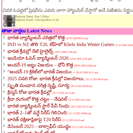
చివరి ఓవర్లలో ప్రెషర్‌ను ఎవరు బాగా హ్యాండిల్ చేస్తారో అదే విజేతను నిర్ణయి
Reporter Name: Rao VSRao
Reporter Email: vzm1@yahoo.co.uk
తాజా వార్తలు Latest News
భారత బ్యాడ్మింటన్ చరిత్రలో కొత్త
[23 01 2026 09:55 am]
IND vs NZ తొలి T20, లేహ్‌లో Khelo India Winter Games
[21 01 2026 10:04
భారత క్రీడల్లో నేటి హైలైట్స్
[19 01 2026 11:49 am]
ఇండియా ఓపెన్ బ్యాడ్మింటన్ 2026
[13 01 2026 12:32 pm]
అండర్-19 జట్టు విజయం – ధోనీ కొత్త
[08 01 2026 10:08 am]
“అండర్-19 క్రికెట్‌లో భారత్ విజయం –
[05 01 2026 10:11 am]
2025 చివరి రోజు: భారత క్రీడల్లో విజయాలు,
[31 12 2025 08:26 am]
స్మృతి మంధాన చరిత్ర సృష్టి, సూర్య
[29 12 2025 10:29 am]
క్రిస్మస్‌ రోజు భారత క్రీడల్లో
[25 12 2025 10:15 am]
క్రీడా రంగంలో కొత్త చట్టం – నేషనల్
[22 12 2025 10:13 am]
భారత బ్యాడ్మింటన్ స్టార్ పీవీ సింధు
[19 12 2025 10:13 am]
భారత్ 2–1తో వన్డే సిరీస్ గెలిచింది:
[17 12 2025 10:09 am]
భారత్ దక్షిణాఫ్రికాపై T20 సిరీస్
[15 12 2025 10:45 am]
డిసెంబర్ 2025 – బాక్సాఫీస్ యుద్ధం
[12 12 2025 10:19 am]