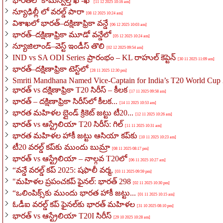
భారత్‌లో కామన్వెల్త్ ఖో-ఖో
[11 12 2025 10:16 am]
న్యూఢిల్లీ లో వరల్డ్ పారా
[08 12 2025 10:24 am]
విశాఖలో భారత్–దక్షిణాఫ్రికా వన్డే
[06 12 2025 10:03 am]
భారత్–దక్షిణాఫ్రికా మూడో వన్డేలో
[05 12 2025 10:24 am]
న్యూజిలాండ్–వెస్ట్ ఇండీస్ తొలి
[02 12 2025 09:54 am]
IND vs SA ODI Series ప్రారంభం – KL రాహుల్ కెప్టెన్
[30 11 2025 11:09 am]
భారత్–దక్షిణాఫ్రికా టెస్ట్‌లో
[28 11 2025 12:30 pm]
Smriti Mandhana Named Vice-Captain for India’s T20 World Cu
భారత్ vs దక్షిణాఫ్రికా T20 సిరీస్ – కీలక
[17 11 2025 09:58 am]
భారత్ – దక్షిణాఫ్రికా సిరీస్‌లో కీలక...
[14 11 2025 10:53 am]
భారత మహిళల బ్లైండ్ క్రికెట్ జట్టు టీ20...
[12 11 2025 10:26 am]
భారత్ vs ఆస్ట్రేలియా T20 సిరీస్: గిల్
[11 11 2025 10:31 am]
భారత మహిళల హాకీ జట్టు ఆసియా కప్‌కు
[10 11 2025 10:23 am]
టీ20 వరల్డ్ కప్‌కు ముందు బుమ్రా
[08 11 2025 08:17 pm]
భారత్ vs ఆస్ట్రేలియా – నాల్గవ T20లో
[06 11 2025 10:27 am]
“వన్డే వరల్డ్ కప్ 2025: షఫాలీ వర్మ,
[03 11 2025 09:59 pm]
"మహిళల ప్రపంచకప్ ఫైనల్: భారత్ 298
[02 11 2025 10:30 pm]
“ఒలింపిక్స్‌కు ముందు భారత హాకీ జట్టు...
[01 11 2025 10:15 am]
ఓడీఐ వరల్డ్ కప్ ఫైనల్‌కు భారత్ మహిళల
[31 10 2025 08:10 pm]
భారత్ vs ఆస్ట్రేలియా T20I సిరీస్
[29 10 2025 10:28 am]