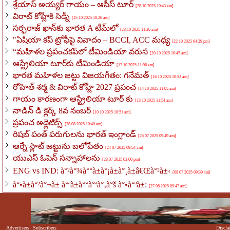
శ్రేయాస్ అయ్యర్ గాయం – ఆసీస్ టూర్
[28 10 2025 10:43 am]
విరాట్ కోహ్లీకి సిడ్నీ
[25 10 2025 10:26 am]
సర్ఫరాజ్ ఖాన్‌కు భారత A టీమ్‌లో
[23 10 2025 11:36 am]
"ఏషియా కప్ ట్రోఫీపై వివాదం – BCCI, ACC మధ్య
[22 10 2025 04:29 pm]
“మహిళల ప్రపంచకప్‌లో టీమిండియా వరుస
[20 10 2025 10:45 am]
ఆస్ట్రేలియా టూర్‌కు టీమిండియా
[17 10 2025 11:06 am]
భారత మహిళల జట్టు విజయగీతం: గనేమత్
[16 10 2025 10:52 am]
రోహిత్ శర్మ & విరాట్ కోహ్లీ 2027 ప్రపంచ
[14 10 2025 11:05 am]
గాయం కారణంగా ఆస్ట్రేలియా టూర్ కు
[13 10 2025 11:54 am]
నాడిన్ డి క్లెర్క్ 8వ నంబర్
[10 10 2025 10:51 am]
ప్రపంచ అథ్లెటిక్స్
[28 08 2025 10:40 am]
రిషబ్ పంత్ పరుగులను భారత్ ఇంగ్లాండ్
[25 07 2025 09:49 am]
ఆర్నే స్లాట్ జట్టును బలోపేతం
[24 07 2025 09:54 am]
యుఎస్ ఓపెన్ సన్నాహాలను
[23 07 2025 03:00 pm]
ENG vs IND: à°²à°¾à°°à±à°¡à±à°¸à±â€Œà°²à±‹
[08 07 2025 09:39 am]
à°•à±à°²à°¬à± à°ªà±à°°à°ªà°‚à°š à°•à°ªà±:
[27 06 2025 09:47 am]
Advertisers
Subscribers
Discla