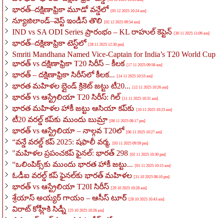
భారత్–దక్షిణాఫ్రికా మూడో వన్డేలో
[05 12 2025 10:24 am]
న్యూజిలాండ్–వెస్ట్ ఇండీస్ తొలి
[02 12 2025 09:54 am]
IND vs SA ODI Series ప్రారంభం – KL రాహుల్ కెప్టెన్
[30 11 2025 11:09 am]
భారత్–దక్షిణాఫ్రికా టెస్ట్‌లో
[28 11 2025 12:30 pm]
Smriti Mandhana Named Vice-Captain for India’s T20 World Cu
భారత్ vs దక్షిణాఫ్రికా T20 సిరీస్ – కీలక
[17 11 2025 09:58 am]
భారత్ – దక్షిణాఫ్రికా సిరీస్‌లో కీలక...
[14 11 2025 10:53 am]
భారత మహిళల బ్లైండ్ క్రికెట్ జట్టు టీ20...
[12 11 2025 10:26 am]
భారత్ vs ఆస్ట్రేలియా T20 సిరీస్: గిల్
[11 11 2025 10:31 am]
భారత మహిళల హాకీ జట్టు ఆసియా కప్‌కు
[10 11 2025 10:23 am]
టీ20 వరల్డ్ కప్‌కు ముందు బుమ్రా
[08 11 2025 08:17 pm]
భారత్ vs ఆస్ట్రేలియా – నాల్గవ T20లో
[06 11 2025 10:27 am]
“వన్డే వరల్డ్ కప్ 2025: షఫాలీ వర్మ,
[03 11 2025 09:59 pm]
"మహిళల ప్రపంచకప్ ఫైనల్: భారత్ 298
[02 11 2025 10:30 pm]
“ఒలింపిక్స్‌కు ముందు భారత హాకీ జట్టు...
[01 11 2025 10:15 am]
ఓడీఐ వరల్డ్ కప్ ఫైనల్‌కు భారత్ మహిళల
[31 10 2025 08:10 pm]
భారత్ vs ఆస్ట్రేలియా T20I సిరీస్
[29 10 2025 10:28 am]
శ్రేయాస్ అయ్యర్ గాయం – ఆసీస్ టూర్
[28 10 2025 10:43 am]
విరాట్ కోహ్లీకి సిడ్నీ
[25 10 2025 10:26 am]