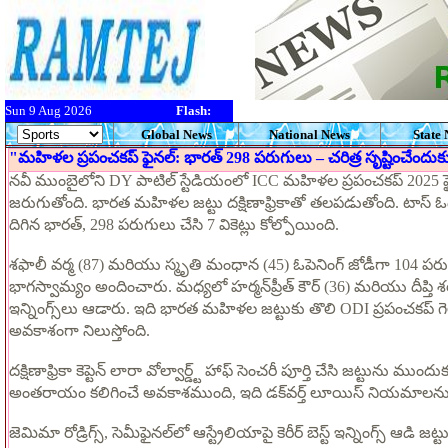
Sun 9 Aug 2026
Flash:
Global News
National News
State
"మహిళల ప్రపంచకప్ ఫైనల్: భారత్ 298 పరుగులు – చరిత్ర సృష్టించేందుకు హర్
నవీ ముంబైలోని DY పాటిల్ స్టేడియంలో ICC మహిళల ప్రపంచకప్ 2025 ఫ
జరుగుతోంది. భారత మహిళల జట్టు దక్షిణాఫ్రికాతో తలపడుతోంది. టాస్ ఓడి
దిగిన భారత్, 298 పరుగులు చేసి 7 వికెట్లు కోల్పోయింది.
శఫాలీ వర్మ (87) మరియు స్మృతి మంధాన (45) ఓపెనింగ్ జోడీగా 104 పర
భాగస్వామ్యం అందించారు. మధ్యలో హర్మన్‌ప్రీత్ కౌర్ (36) మరియు దీప్తి శర
ఇన్నింగ్స్‌లు ఆడారు. ఇది భారత మహిళల జట్టుకు తొలి ODI ప్రపంచకప్ గ
అవకాశంగా నిలుస్తోంది.
దక్షిణాఫ్రికా కెప్టెన్ లారా వోల్వార్డ్ట్ హాఫ్ సెంచరీ పూర్తి చేసి జట్టును ము
అంతరాయం కలిగించే అవకాశముంది, ఇది డక్‌వర్త్ లూయిస్ నియమాలను 
జెమిమా రోడ్రిగ్స్, సెమీఫైనల్‌లో ఆస్ట్రేలియాపై కెరీర్ బెస్ట్ ఇన్నింగ్స్ ఆడి జట్ట