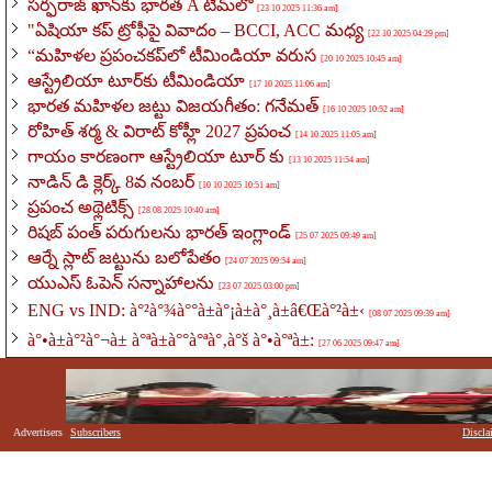
సర్ఫరాజ్ ఖాన్‌కు భారత A టీమ్‌లో
[23 10 2025 11:36 am]
"ఏషియా కప్ ట్రోఫీపై వివాదం – BCCI, ACC మధ్య
[22 10 2025 04:29 pm]
“మహిళల ప్రపంచకప్‌లో టీమిండియా వరుస
[20 10 2025 10:45 am]
ఆస్ట్రేలియా టూర్‌కు టీమిండియా
[17 10 2025 11:06 am]
భారత మహిళల జట్టు విజయగీతం: గనేమత్
[16 10 2025 10:52 am]
రోహిత్ శర్మ & విరాట్ కోహ్లీ 2027 ప్రపంచ
[14 10 2025 11:05 am]
గాయం కారణంగా ఆస్ట్రేలియా టూర్ కు
[13 10 2025 11:54 am]
నాడిన్ డి క్లెర్క్ 8వ నంబర్
[10 10 2025 10:51 am]
ప్రపంచ అథ్లెటిక్స్
[28 08 2025 10:40 am]
రిషబ్ పంత్ పరుగులను భారత్ ఇంగ్లాండ్
[25 07 2025 09:49 am]
ఆర్నే స్లాట్ జట్టును బలోపేతం
[24 07 2025 09:54 am]
యుఎస్ ఓపెన్ సన్నాహాలను
[23 07 2025 03:00 pm]
ENG vs IND: à°²à°¾à°°à±à°¡à±à°¸à±â€Œà°²à±‹
[08 07 2025 09:39 am]
à°•à±à°²à°¬à± à°ªà±à°°à°ªà°‚à°š à°•à°ªà±:
[27 06 2025 09:47 am]
Advertisers
Subscribers
Discla