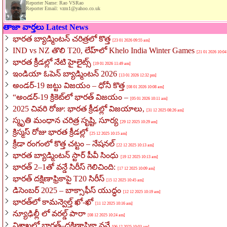
Reporter Name: Rao VSRao
Reporter Email: vzm1@yahoo.co.uk
తాజా వార్తలు Latest News
భారత బ్యాడ్మింటన్ చరిత్రలో కొత్త
[23 01 2026 09:55 am]
IND vs NZ తొలి T20, లేహ్‌లో Khelo India Winter Games
[21 01 2026 10:04
భారత క్రీడల్లో నేటి హైలైట్స్
[19 01 2026 11:49 am]
ఇండియా ఓపెన్ బ్యాడ్మింటన్ 2026
[13 01 2026 12:32 pm]
అండర్-19 జట్టు విజయం – ధోనీ కొత్త
[08 01 2026 10:08 am]
“అండర్-19 క్రికెట్‌లో భారత్ విజయం –
[05 01 2026 10:11 am]
2025 చివరి రోజు: భారత క్రీడల్లో విజయాలు,
[31 12 2025 08:26 am]
స్మృతి మంధాన చరిత్ర సృష్టి, సూర్య
[29 12 2025 10:29 am]
క్రిస్మస్‌ రోజు భారత క్రీడల్లో
[25 12 2025 10:15 am]
క్రీడా రంగంలో కొత్త చట్టం – నేషనల్
[22 12 2025 10:13 am]
భారత బ్యాడ్మింటన్ స్టార్ పీవీ సింధు
[19 12 2025 10:13 am]
భారత్ 2–1తో వన్డే సిరీస్ గెలిచింది:
[17 12 2025 10:09 am]
భారత్ దక్షిణాఫ్రికాపై T20 సిరీస్
[15 12 2025 10:45 am]
డిసెంబర్ 2025 – బాక్సాఫీస్ యుద్ధం
[12 12 2025 10:19 am]
భారత్‌లో కామన్వెల్త్ ఖో-ఖో
[11 12 2025 10:16 am]
న్యూఢిల్లీ లో వరల్డ్ పారా
[08 12 2025 10:24 am]
విశాఖలో భారత్–దక్షిణాఫ్రికా వన్డే
[06 12 2025 10:03 am]